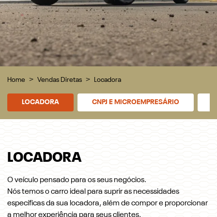
Home
Vendas Diretas
Locadora
LOCADORA
CNPJ E MICROEMPRESÁRIO
P
LOCADORA
O veículo pensado para os seus negócios.
Nós temos o carro ideal para suprir as necessidades
específicas da sua locadora, além de compor e proporcionar
a melhor experiência para seus clientes.