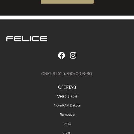
CNPJ: 91.525.790/0016-60
OFERTAS
VEICULOS
Nova RAM Dakota
Rampage
1500
2500