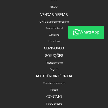
3500
VENDAS DIRETAS
CNPJ e Microempresário
Produtor Rural
WhatsApp
Governo
Locadora
SEMINOVOS
SOLUÇÕES
Financiamento
Seguro
ASSISTÊNCIA TÉCNICA
Revisões e serviços
Peças
CONTATO
Fale Conosco