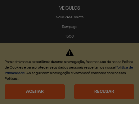
VEICULOS
Nova RAM Dakota
Rampage
1500
2500
3500
Para otimizar sua experiência durante a navegação, fazemos uso de nossa Política
VENDAS DIRETAS
de Cookies e para proteger seus dados pessoais respeitamos nossa
Política de
Privacidade
. Ao seguir com a navegação e visita você concorda com nossas
CNPJ e Microempresário
Políticas.
Produtor Rural
ACEITAR
RECUSAR
Governo
Locadora
SEMINOVOS
SOLUÇÕES
Financiamento
Seguro