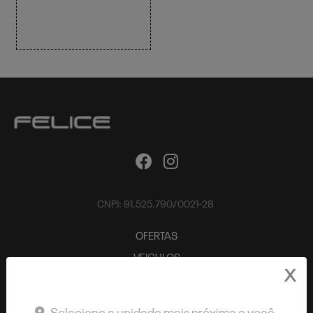
CNPJ: 91.525.790/0021-28
OFERTAS
VEICULOS
X
Nova RAM Dakota
Rampage