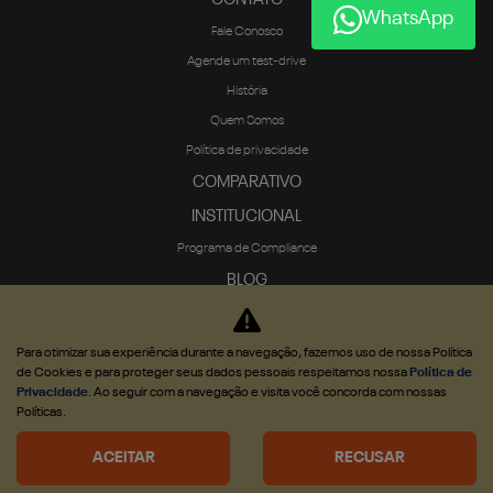
WhatsApp
Fale Conosco
Agende um test-drive
História
Quem Somos
Política de privacidade
COMPARATIVO
INSTITUCIONAL
Programa de Compliance
BLOG
Para otimizar sua experiência durante a navegação, fazemos uso de nossa Política
de Cookies e para proteger seus dados pessoais respeitamos nossa
Política de
Privacidade
. Ao seguir com a navegação e visita você concorda com nossas
Desenvolvido pela DEALERSPACE ® Direitos Reservados.
Políticas.
Desacelere. Seu bem maior é a vida.
ACEITAR
RECUSAR