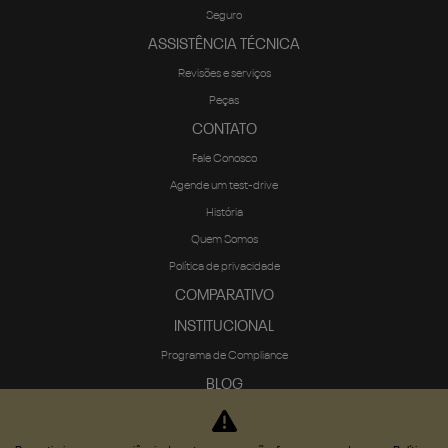
Seguro
ASSISTÊNCIA TÉCNICA
Revisões e serviços
Peças
CONTATO
Fale Conosco
Agende um test-drive
História
Quem Somos
Política de privacidade
COMPARATIVO
INSTITUCIONAL
Programa de Compliance
BLOG