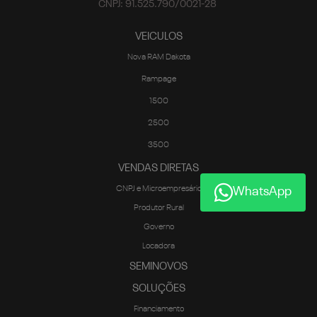
CNPJ: 91.525.790/0021-28
VEICULOS
Nova RAM Dakota
Rampage
1500
2500
3500
VENDAS DIRETAS
CNPJ e Microempresário
WhatsApp
Produtor Rural
Governo
Locadora
SEMINOVOS
SOLUÇÕES
Financiamento