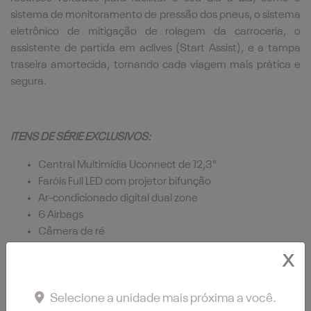
sistema de monitoramento de pressão dos pneus, o sistema
eletrônico de mitigação de rolagem da carroceria, o
assistente de partida em aclives (Start Assist), e a tampa
traseira amortecida, tornando cada viagem mais prática e
segura.
ITENS DE SÉRIE EXCLUSIVOS:
Central Multimídia Uconnect de 12,3"
Faróis Full LED com projetor bifunção
Ar-condicionado digital dual zone
6 Airbags
Câmera de ré
6 portas USB
X
Tração 4x4 automática e 4x4 reduzida
Transmissão automática de 9 velocidades
Selecione a unidade mais próxima a você.
Sistema Ram Connect e Ramcharger (carregador por