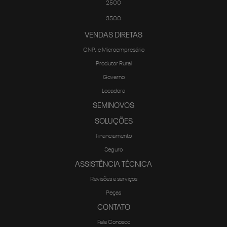
2500
3500
VENDAS DIRETAS
CNPJ e Microempresário
Produtor Rural
Governo
Locadora
SEMINOVOS
SOLUÇÕES
Financiamento
Seguro
ASSISTÊNCIA TÉCNICA
Revisões e serviços
Peças
CONTATO
Fale Conosco