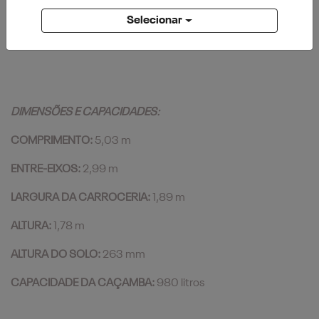
indução)
Selecionar
Tampa traseira amortecida e ganchos para amarração
de carga
DIMENSÕES E CAPACIDADES:
COMPRIMENTO:
5,03 m
ENTRE-EIXOS:
2,99 m
LARGURA DA CARROCERIA:
1,89 m
ALTURA:
1,78 m
ALTURA DO SOLO:
263 mm
CAPACIDADE DA CAÇAMBA:
980 litros