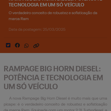
TECNOLOGIA EM UM SÓ VEÍCULO
O verdadeiro conceito de robustez e sofisticação da
marca Ram
Data da postagem: 25/03/2025
RAMPAGE BIG HORN DIESEL:
POTÊNCIA E TECNOLOGIA EM
UM SÓ VEÍCULO
A nova Rampage Big Horn Diesel é muito mais que uma
picape: é o verdadeiro conceito de robustez e sofisticação
da marca Ram. Equipada com um motor 2.2L Turbodiesel, a