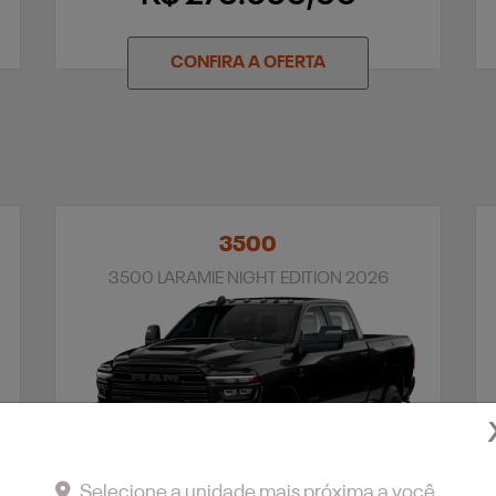
CONFIRA A OFERTA
3500
3500 LARAMIE NIGHT EDITION 2026
Selecione a unidade mais próxima a você.