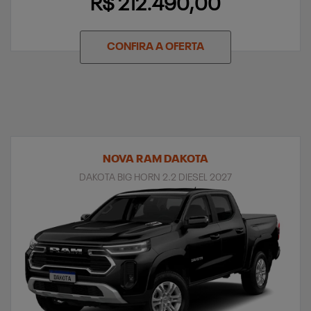
R$ 212.490,00
CONFIRA A OFERTA
NOVA RAM DAKOTA
DAKOTA BIG HORN 2.2 DIESEL 2027