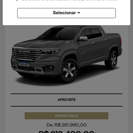
RAMPAGE
Selecionar
RAMPAGE LARAMIE 2.0 TURBO FLEX 2027
APROVEITE
PESSOA FÍSICA
De: R$ 261.990,00