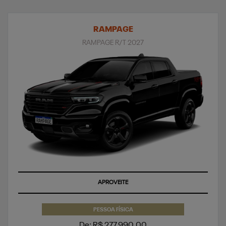
RAMPAGE
RAMPAGE R/T 2027
APROVEITE
PESSOA FÍSICA
De: R$ 277.990,00