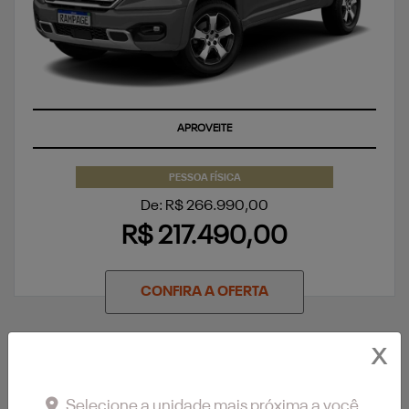
APROVEITE
PESSOA FÍSICA
De: R$ 266.990,00
R$ 217.490,00
CONFIRA A OFERTA
X
Selecione a unidade mais próxima a você.