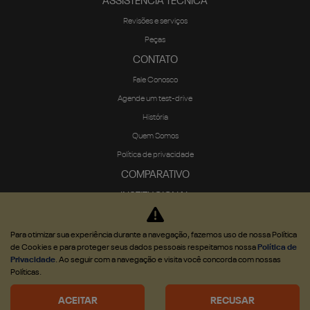
ASSISTÊNCIA TÉCNICA
Revisões e serviços
Peças
CONTATO
Fale Conosco
Agende um test-drive
História
Quem Somos
Política de privacidade
COMPARATIVO
INSTITUCIONAL
Programa de Compliance
BLOG
Para otimizar sua experiência durante a navegação, fazemos uso de nossa Política
de Cookies e para proteger seus dados pessoais respeitamos nossa
Política de
Privacidade
. Ao seguir com a navegação e visita você concorda com nossas
Políticas.
ACEITAR
RECUSAR
Desenvolvido pela DEALERSPACE ® Direitos Reservados.