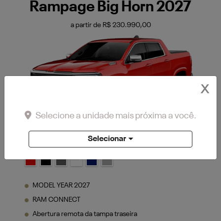
Rampage Big Horn 2027
a partir de R$ 230.990,00
X
Selecione a unidade mais próxima a você.
Selecionar
Vermelho Flame
MODEL YEAR 2027
RAM CONNECT
Abertura remota da tampa traseira