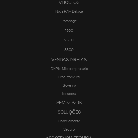
VEICULOS
Nova RAM Dakota
Rampage
1500
2500
3500
VENDAS DIRETAS
CNPJ e Microempresário
Produtor Rural
Governo
Locadora
SEMINOVOS
SOLUÇÕES
Financiamento
Seguro