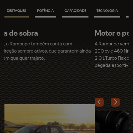
DESTAQUES
POTÊNCIA
CAPACIDADE
TECNOLOGIA
SO
Motor e performance
A Rampage vem equipada com o motor 2.2 L Turbodiesel, de
200 cv e 450 Nm, e agora também com a opção do motor
2.0 L Turbo Flex de 272 cv e 400 Nm, com resposta rápida e
pegada esportiva.
Próximo
Muita personalidade
Previous
Next