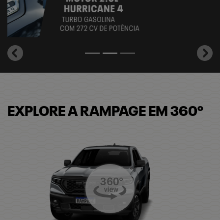
templates.template-01.components.carousel.texts.control_
temp
EXPLORE A RAMPAGE EM 360º