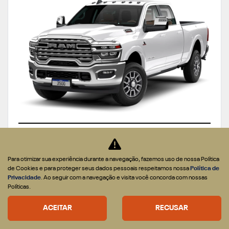
APROVEITE
Para otimizar sua experiência durante a navegação, fazemos uso de nossa Política
CNPJ E MICROEMPRESÁRIOS
de Cookies e para proteger seus dados pessoais respeitamos nossa
Política de
De: R$ 679.990,00
Privacidade
. Ao seguir com a navegação e visita você concorda com nossas
Políticas.
R$ 617.990,00
ACEITAR
RECUSAR
CONFIRA A OFERTA