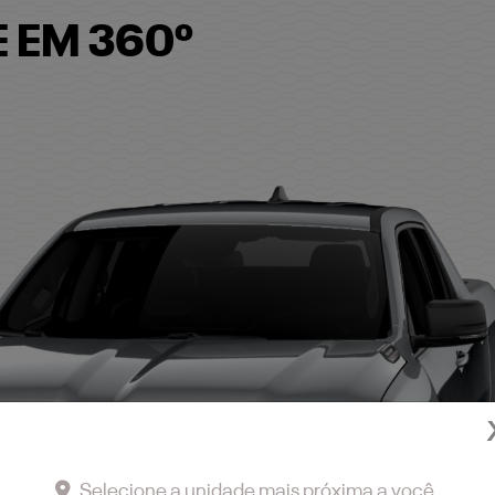
 EM 360º
Selecione a unidade mais próxima a você.