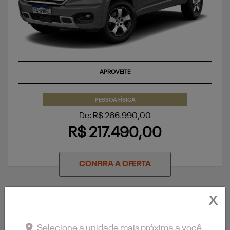
APROVEITE
PESSOA FÍSICA
De: R$ 266.990,00
R$ 217.490,00
CONFIRA A OFERTA
X
Selecione a unidade mais próxima a você.