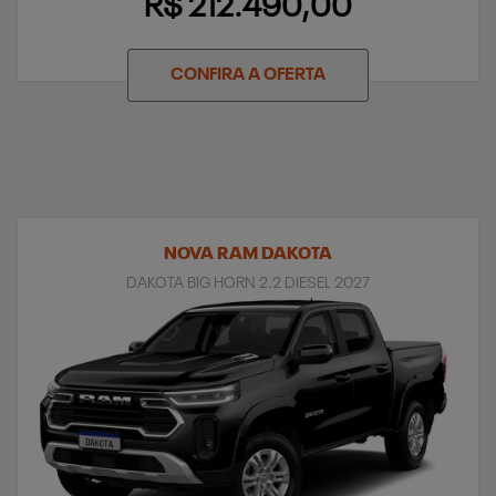
R$ 212.490,00
CONFIRA A OFERTA
NOVA RAM DAKOTA
DAKOTA BIG HORN 2.2 DIESEL 2027