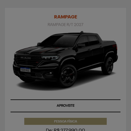
RAMPAGE
RAMPAGE R/T 2027
APROVEITE
PESSOA FÍSICA
De: R$ 277.990,00