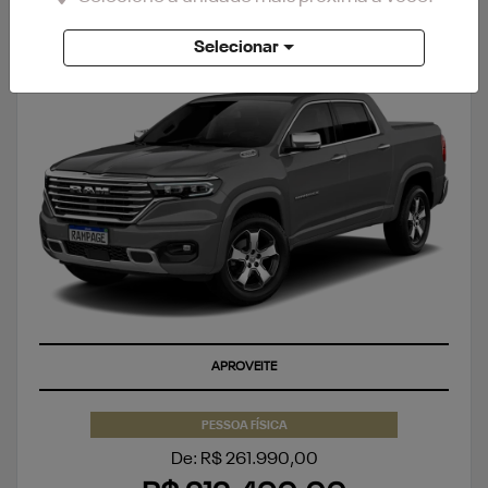
RAMPAGE
Selecionar
RAMPAGE LARAMIE 2.0 TURBO FLEX 2027
APROVEITE
PESSOA FÍSICA
De: R$ 261.990,00