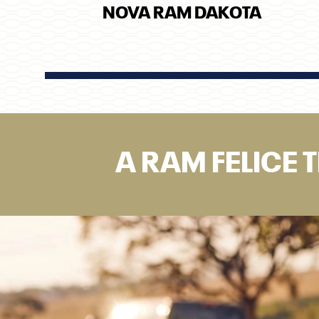
SERVIÇOS
F
FELICE RAM IJUÍ
FELICE RAM SANTA MARIA
Av
Ij
FELICE RAM SANTA ROSA
C