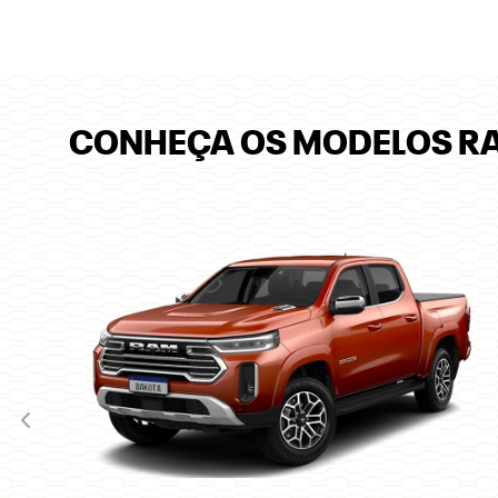
Preferência de contato:
Whatsapp
Telefone
Email
Li e aceito a
Política de Privacidade
e concordo em 