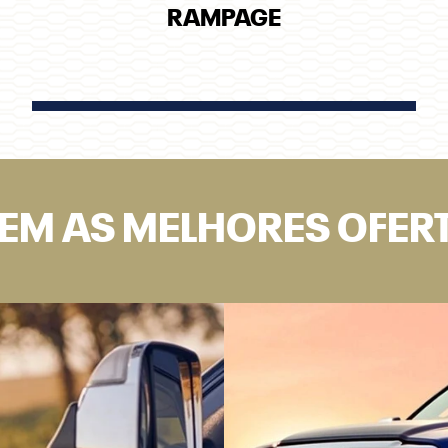
SEGUROS
FALE CONO
ELICE RAM IJUÍ
. David. José Martins, 1226 - Hammarstron
uí - Rio Grande do Sul
Como chegar
ontato
Horários de
(55) 3195-0861
funcionamento