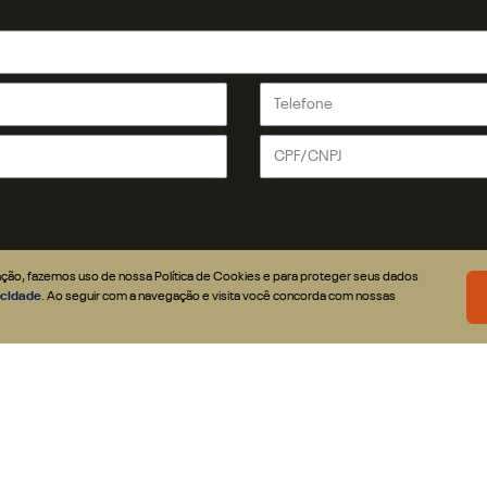
Rampage
Locadora
CONTATO
1500
SEMINOVOS
Fale Conosco
2500
SOLUÇÕES
Agende um te
3500
Financiamento
História
VENDAS DIRETAS
Seguro
Quem Somos
gação, fazemos uso de nossa Política de Cookies e para proteger seus dados
vacidade
. Ao seguir com a navegação e visita você concorda com nossas