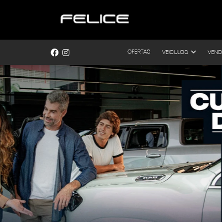
OFERTAS
VEICULOS
VEND
templates.template-01.components.carousel.text