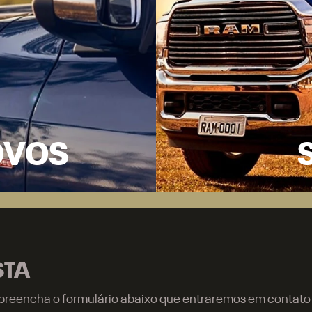
Showroom
Segunda, quarta, quinta e
hatsapp
sexta, das 8h às 12h | 13h30 às
(55) 99694-2928
18h10.
Terça, das 8h30 às 12h | 13h30
às 18h10.
Sábado, das 9h às 17h.
Mais informações sobre essa loja
OFERTAS
CNPJ e Microempresário
ASSISTÊN
VEICULOS
Produtor Rural
Revisões e se
Nova RAM Dakota
Governo
Peças