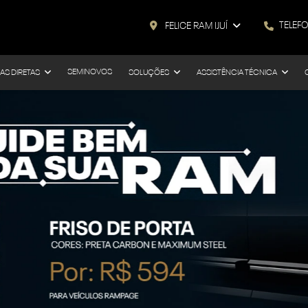
TELEF
FELICE RAM IJUÍ
SEMINOVOS
AS DIRETAS
SOLUÇÕES
ASSISTÊNCIA TÉCNICA
s.control_prev