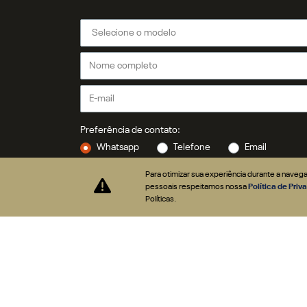
CNPJ: 91.525.790/0021-28
Para otimizar sua experiência durante a nave
Desenvolvido pela DEALERSPACE ® Direitos Reservados.
pessoais respeitamos nossa
Política de Pri
Políticas.