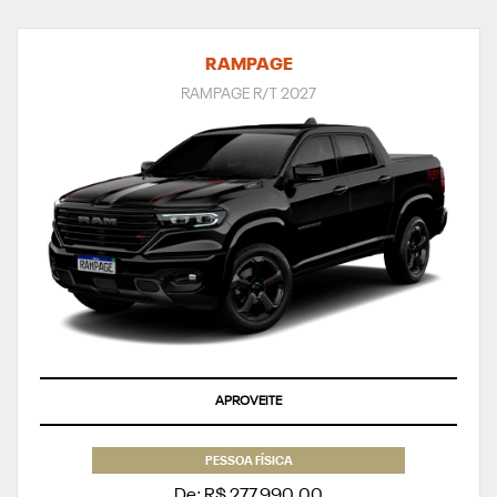
RAMPAGE
RAMPAGE R/T 2027
APROVEITE
PESSOA FÍSICA
De: R$ 277.990,00