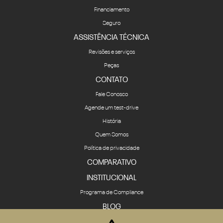
Financiamento
Seguro
ASSISTÊNCIA TÉCNICA
Revisões e serviços
Peças
CONTATO
Fale Conosco
Agende um test-drive
História
Quem Somos
Política de privacidade
COMPARATIVO
INSTITUCIONAL
Programa de Compliance
BLOG