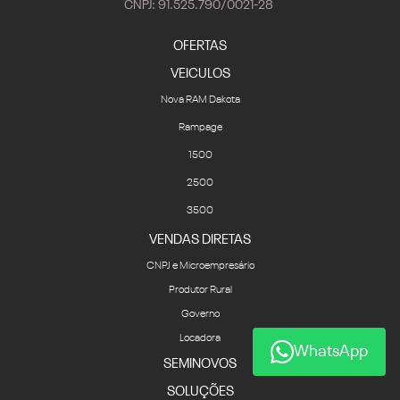
CNPJ: 91.525.790/0021-28
OFERTAS
VEICULOS
Nova RAM Dakota
Rampage
1500
2500
3500
VENDAS DIRETAS
CNPJ e Microempresário
Produtor Rural
Governo
Locadora
WhatsApp
SEMINOVOS
SOLUÇÕES