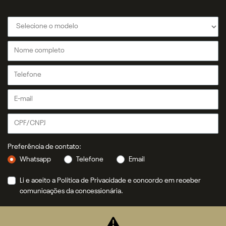
Financiamento
Seguro
ASSISTÊNCIA TÉCNICA
Revisões e serviços
Peças
CONTATO
Fale Conosco
Agende um test-drive
História
Quem Somos
Política de privacidade
COMPARATIVO
INSTITUCIONAL
Programa de Compliance
BLOG