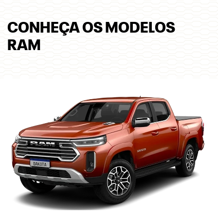
Preferência de contato:
Whatsapp
Telefone
Email
Li e aceito a
Política de Privacidade
e concordo em receber
comunicações da concessionária.
ENTRAR EM CONTATO