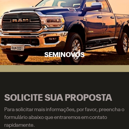
CNPJ: 91.525.790/0016-60
VEICULOS
Nova RAM Dakota
Rampage
1500
2500
3500
VENDAS DIRETAS
CNPJ e Microempresário
Produtor Rural
Governo
Locadora
SEMINOVOS
SOLUÇÕES