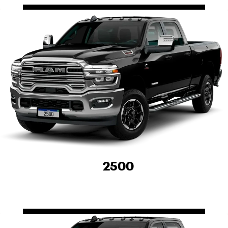
SELECIONAR UMA LOJA
FELICE RAM SANTA MARIA
Avenida João Luiz Pozzobon, 785 - Km 3
Santa Maria - Rio Grande do Sul
Como chegar
Contato
(55) 3221-6000
Whatsapp
(55) 99694-2928