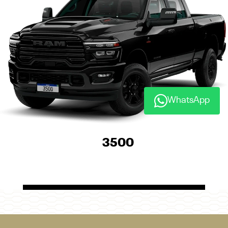
Horários de funcionamento
Showroom
Segunda, quarta, quinta e sexta, das 8h às 12h | 13h30 às 18h10.
Terça, das 8h30 às 12h | 13h30 às 18h10.
Sábado, das 9h às 17h.
Mais informações sobre essa loja
WhatsApp