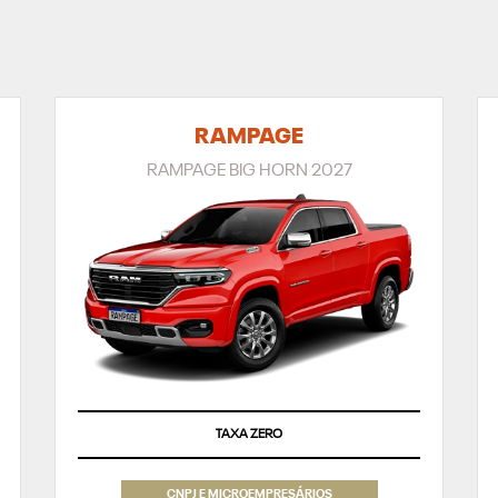
RAMPAGE
RAMPAGE BIG HORN 2027
APROVEITE
TAXA ZERO
CNPJ E MICROEMPRESÁRIOS