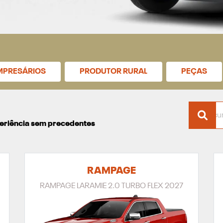
MPRESÁRIOS
PRODUTOR RURAL
PEÇAS
xperiência sem precedentes
RAMPAGE
RAMPAGE LARAMIE 2.0 TURBO FLEX 2027