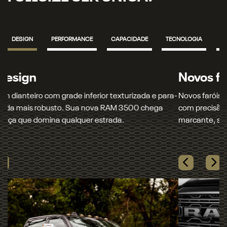
DESIGN
PERFORMANCE
CAPACIDADE
TECNOLOGIA
S
Novos faróis
Novos faróis e lanternas full LED que iluminam seu caminho
com precisão. Garanta mais segurança e um visual
marcante, seja de dia ou de noite.​
Próximo
Madeira de verdade
Previous
Next