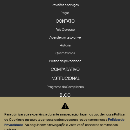
Revisões e serviços
Peças
CONTATO
Fale Conosco
Agende um test-drive
História
Quem Somos
Política de privacidade
COMPARATIVO
INSTITUCIONAL
Programa de Compliance
BLOG
Para otimizar sua experiência durante a navegação, fazemos uso de nossa Política
de Cookies e para proteger seus dados pessoais respeitamos nossa
Política de
Privacidade
. Ao seguir com a navegação e visita você concorda com nossas
Desenvolvido pela DEALERSPACE ® Direitos Reservados.