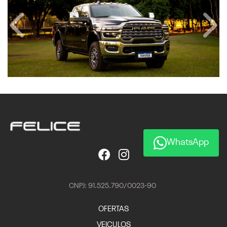
Anterior
Próx
WhatsApp
CNPJ: 91.525.790/0023-90
OFERTAS
VEICULOS