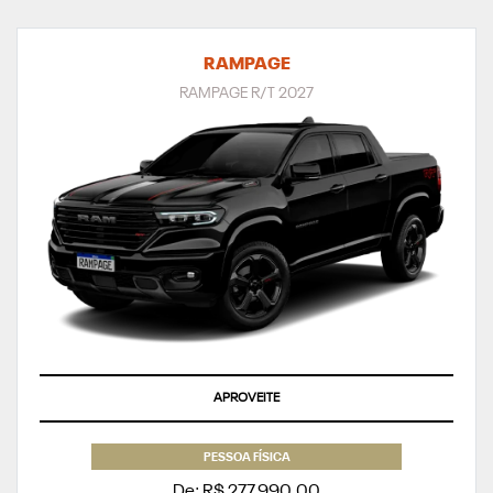
RAMPAGE
RAMPAGE R/T 2027
APROVEITE
PESSOA FÍSICA
De: R$ 277.990,00