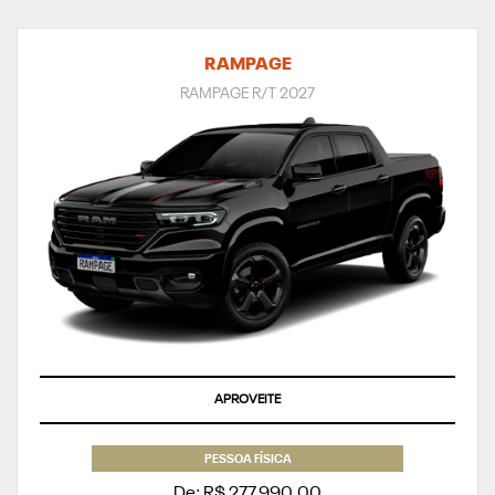
RAMPAGE
RAMPAGE R/T 2027
APROVEITE
PESSOA FÍSICA
De: R$ 277.990,00