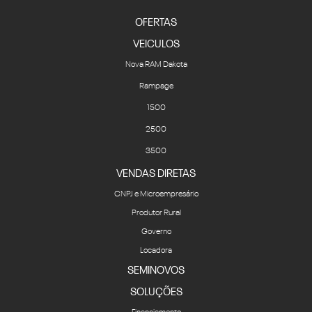
OFERTAS
VEICULOS
Nova RAM Dakota
Rampage
1500
2500
3500
VENDAS DIRETAS
CNPJ e Microempresário
Produtor Rural
Governo
Locadora
SEMINOVOS
SOLUÇÕES