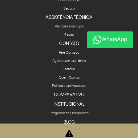
Financiamento
Seguro
ASSISTÊNCIA TÉCNICA
Revisões e serviços
Peças
WhatsApp
CONTATO
Fale Conosco
Agende um test-drive
História
Quem Somos
Política de privacidade
COMPARATIVO
INSTITUCIONAL
Programa de Compliance
BLOG