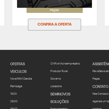
PEÇAS
CONFIRA A OFERTA
OFERTAS
CNPJ e Microempresário
ASSISTÊN
VEICULOS
Produtor Rural
Revisões e se
Nova RAM Dakota
Governo
Peças
Rampage
Locadora
CONTATO
1500
SEMINOVOS
Fale Conosco
2500
SOLUÇÕES
Agende um te