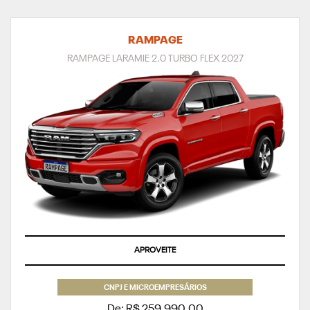
RAMPAGE
RAMPAGE LARAMIE 2.0 TURBO FLEX 2027
SUPERVALORIZAÇÃO DO SEU SEMINOVO OU TAXA ZERO
CNPJ E MICROEMPRESÁRIOS
De: R$ 259.990,00