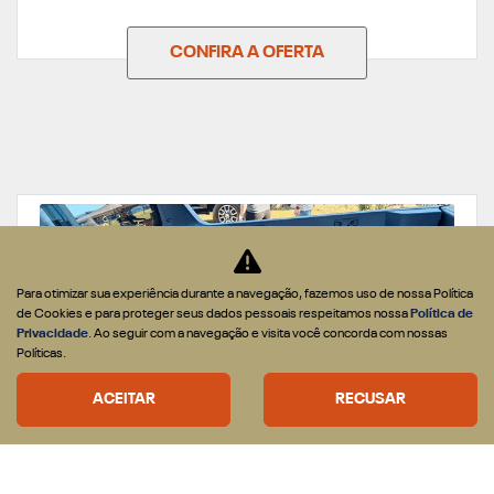
CONFIRA A OFERTA
Para otimizar sua experiência durante a navegação, fazemos uso de nossa Política
de Cookies e para proteger seus dados pessoais respeitamos nossa
Política de
Privacidade
. Ao seguir com a navegação e visita você concorda com nossas
Políticas.
ACEITAR
RECUSAR
PEÇAS