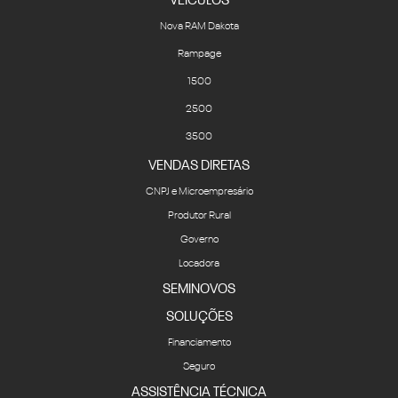
VEICULOS
Nova RAM Dakota
Rampage
1500
2500
3500
VENDAS DIRETAS
CNPJ e Microempresário
Produtor Rural
Governo
Locadora
SEMINOVOS
SOLUÇÕES
Financiamento
Seguro
ASSISTÊNCIA TÉCNICA