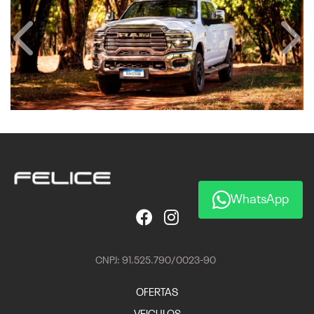
Anterior
Próx
WhatsApp
CNPJ: 91.525.790/0023-90
OFERTAS