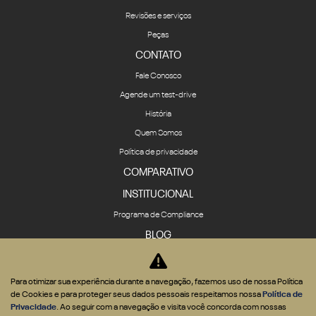
Revisões e serviços
Peças
CONTATO
Fale Conosco
Agende um test-drive
História
Quem Somos
Política de privacidade
COMPARATIVO
INSTITUCIONAL
Programa de Compliance
BLOG
Para otimizar sua experiência durante a navegação, fazemos uso de nossa Política
de Cookies e para proteger seus dados pessoais respeitamos nossa
Política de
Privacidade
. Ao seguir com a navegação e visita você concorda com nossas
Desenvolvido pela DEALERSPACE ® Direitos Reservados.