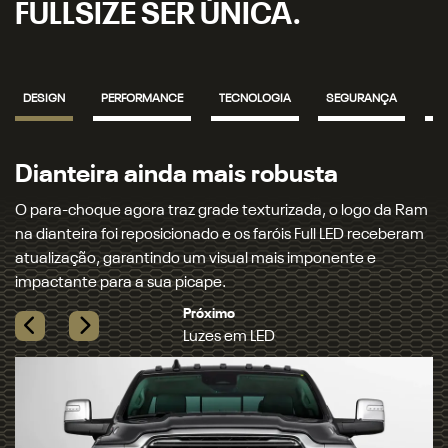
FULLSIZE SER ÚNICA.
DESIGN
PERFORMANCE
TECNOLOGIA
SEGURANÇA
IN
sta
Luzes em LED
ada, o logo da Ram
A Ram 2500 chega com assinatura luminosa, n
Full LED receberam
lanternas totalmente em LED, incluindo luzes a
mponente e
de neblina, setas dianteiras, traseiras e até 
retrovisor. Para completar, os faróis oferecem
comutação automática, garantindo mais confor
Previous
Next