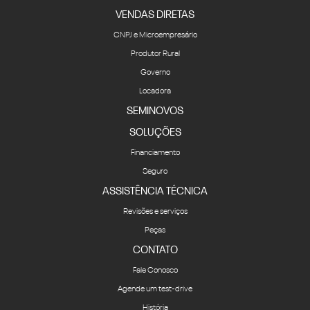
CNPJ e Microempresário
Produtor Rural
Governo
Locadora
SEMINOVOS
SOLUÇÕES
Financiamento
Seguro
ASSISTÊNCIA TÉCNICA
Revisões e serviços
Peças
CONTATO
Fale Conosco
Agende um test-drive
História
Quem Somos