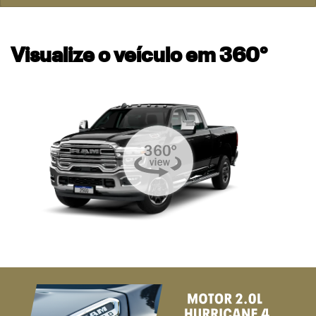
Visualize o veículo em 360°
templates.template-01.components.carousel.texts.control_
temp