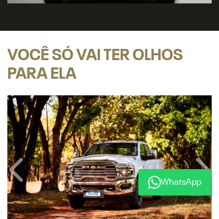
PARA ELA
Anterior
Próx
WhatsApp