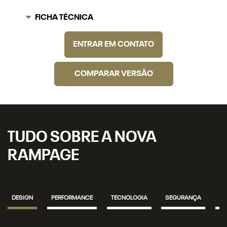
COMPARAR VERSÃO
TUDO SOBRE A NOVA
RAMPAGE
DESIGN
PERFORMANCE
TECNOLOGIA
SEGURANÇA
IN
Luzes em LED
A Ram 2500 chega com assinatura luminosa, novos faróis e
lanternas totalmente em LED, incluindo luzes altas, baixas,