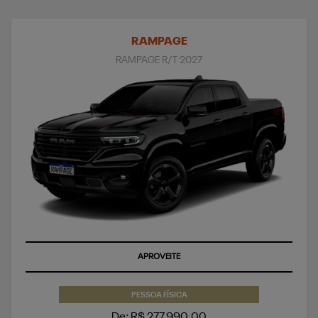
RAMPAGE
RAMPAGE R/T 2027
APROVEITE
PESSOA FÍSICA
De: R$ 277.990,00