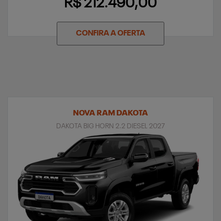
R$ 212.490,00
CONFIRA A OFERTA
NOVA RAM DAKOTA
DAKOTA BIG HORN 2.2 DIESEL 2027