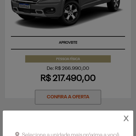
APROVEITE
PESSOA FÍSICA
De: R$ 266.990,00
R$ 217.490,00
CONFIRA A OFERTA
X
Selecione a unidade mais próxima a você.