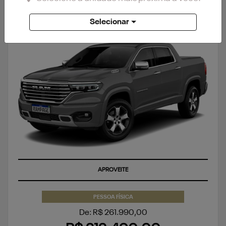
RAMPAGE
Selecionar
RAMPAGE LARAMIE 2.0 TURBO FLEX 2027
APROVEITE
PESSOA FÍSICA
De: R$ 261.990,00